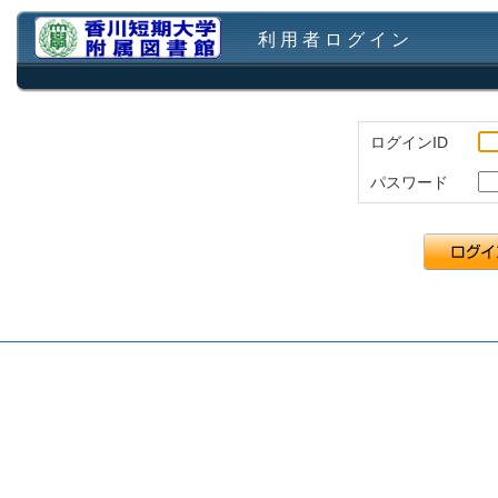
利 用 者 ロ グ イ ン
ログインID
パスワード