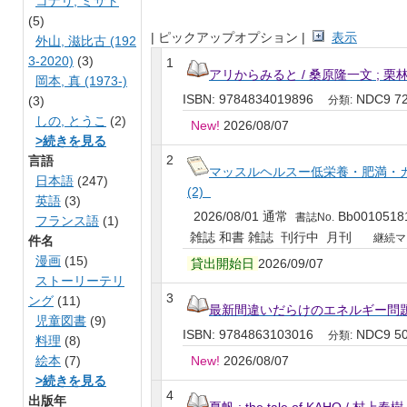
コナリ, ミサト
(5)
| ピックアップオプション |
表示
外山, 滋比古 (192
3-2020)
(3)
1
アリからみると / 桑原隆一文 ; 栗
岡本, 真 (1973-)
ISBN: 9784834019896
NDC9 7
(3)
分類:
しの, とうこ
(2)
New!
2026/08/07
>続きを見る
2
言語
マッスルヘルスー低栄養・肥満・カへ
日本語
(247)
(2)
英語
(3)
2026/08/01 通常
Bb0010518
書誌No.
フランス語
(1)
雑誌 和書 雑誌 刊行中 月刊
継続マ
件名
漫画
(15)
貸出開始日
2026/09/07
ストーリーテリ
3
ング
(11)
最新間違いだらけのエネルギー問題 /
児童図書
(9)
ISBN: 9784863103016
NDC9 5
分類:
料理
(8)
絵本
(7)
New!
2026/08/07
>続きを見る
4
出版年