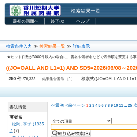
検索結果一覧
最初の画面へ
終了
ヘルプ
(X)
検索条件入力
≫
検索結果一覧
≫
詳細表示
★ヒット件数が3000件以内の場合に、書名や著者名などで表示順を変更する
((JO=OALL AND L1=1) AND SD5=2026/06/08～2026
250 件
/
検索式((JO=OALL AND L1=1)
78,333
結果集合番号 ［1］
<<最初
<前ページ
1
2
3
4
5
6
7
8
9
10
11
...
25
書誌情報
著者名
松岡, 享子 (1935
-)
(7)