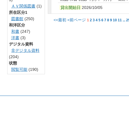
ＡＶ関係図書
(1)
貸出開始日
2026/10/05
所在区分1
図書館
(250)
<<最初
<前ページ
1
2
3
4
5
6
7
8
9
10
11
...
2
和洋区分
和書
(247)
洋書
(3)
デジタル資料
非デジタル資料
(204)
状態
閲覧可能
(190)