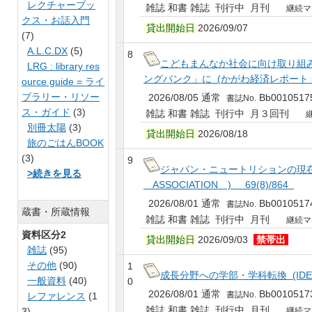
レクチャーブッ
雑誌 和書 雑誌 刊行中 月刊
継続マ
クス・お話入門
貸出開始日
2026/09/07
(7)
A.L.C.DX
(5)
8
こどもまんなか社会に向け取り組
LRG : library res
ングバンク」に (かがわ経済レポート = KA
ource guide = ライ
ブラリー・リソー
2026/08/05 通常
Bb0010517
書誌No.
ス・ガイド
(3)
雑誌 和書 雑誌 刊行中 月３回刊
別冊太陽
(3)
貸出開始日
2026/08/18
旅のごはんBOOK
(3)
9
ジャパン・ニュートリションの現在 (日
>続きを見る
ASSOCIATION ) 69(8)/864
2026/08/01 通常
Bb0010517
書誌No.
蔵書・所蔵情報
雑誌 和書 雑誌 刊行中 月刊
継続マ
資料区分2
貸出開始日
2026/09/03
禁帯出
雑誌
(95)
その他
(90)
1
成長分野への学部・学科転換 (IDE
一般資料
(40)
0
2026/08/01 通常
Bb0010517
書誌No.
レファレンス
(1
雑誌 和書 雑誌 刊行中 月刊
3)
継続マ