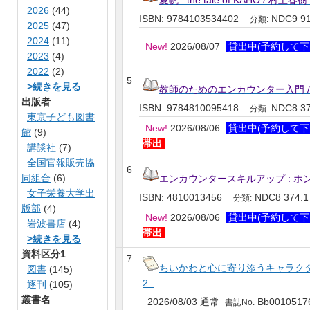
夏帆 : the tale of KAHO / 村上春樹 
2026
(44)
ISBN: 9784103534402
NDC9 9
分類:
2025
(47)
2024
(11)
New!
2026/08/07
貸出中(予約して下
2023
(4)
2022
(2)
5
>続きを見る
教師のためのエンカウンター入門 /
出版者
ISBN: 9784810095418
NDC8 3
分類:
東京子ども図書
New!
2026/08/06
貸出中(予約して下
館
(9)
帯出
講談社
(7)
全国官報販売協
6
同組合
(6)
エンカウンタースキルアップ : ホン
女子栄養大学出
ISBN: 4810013456
NDC8 374.
分類:
版部
(4)
New!
2026/08/06
貸出中(予約して下
岩波書店
(4)
帯出
>続きを見る
資料区分1
7
ちいかわと心に寄り添うキャラクターたち
図書
(145)
2
逐刊
(105)
叢書名
2026/08/03 通常
Bb0010517
書誌No.